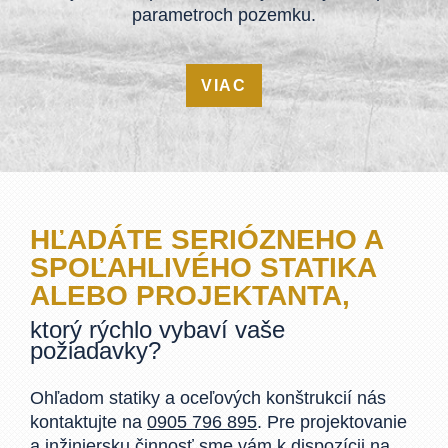
parametroch pozemku.
VIAC
HĽADÁTE SERIÓZNEHO A
SPOĽAHLIVÉHO STATIKA
ALEBO PROJEKTANTA,
ktorý rýchlo vybaví vaše
požiadavky?
Ohľadom statiky a oceľových konštrukcií nás
kontaktujte na
0905 796 895
. Pre projektovanie
a inžiniersku činnosť sme vám k dispozícii na